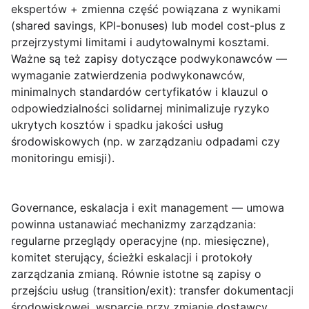
ekspertów + zmienna część powiązana z wynikami
(shared savings, KPI-bonuses) lub model cost-plus z
przejrzystymi limitami i audytowalnymi kosztami.
Ważne są też zapisy dotyczące podwykonawców —
wymaganie zatwierdzenia podwykonawców,
minimalnych standardów certyfikatów i klauzul o
odpowiedzialności solidarnej minimalizuje ryzyko
ukrytych kosztów i spadku jakości usług
środowiskowych (np. w zarządzaniu odpadami czy
monitoringu emisji).
Governance, eskalacja i exit management
— umowa
powinna ustanawiać mechanizmy zarządzania:
regularne przeglądy operacyjne (np. miesięczne),
komitet sterujący, ścieżki eskalacji i protokoły
zarządzania zmianą. Równie istotne są zapisy o
przejściu usług (transition/exit): transfer dokumentacji
środowiskowej, wsparcie przy zmianie dostawcy,