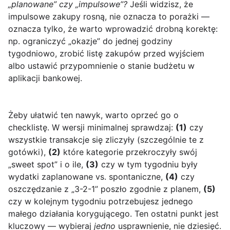
„planowane” czy „impulsowe”?
Jeśli widzisz, że
impulsowe zakupy rosną, nie oznacza to porażki —
oznacza tylko, że warto wprowadzić drobną korektę:
np. ograniczyć „okazje” do jednej godziny
tygodniowo, zrobić listę zakupów przed wyjściem
albo ustawić przypomnienie o stanie budżetu w
aplikacji bankowej.
Żeby ułatwić ten nawyk, warto oprzeć go o
checklistę. W wersji minimalnej sprawdzaj:
(1)
czy
wszystkie transakcje się zliczyły (szczególnie te z
gotówki),
(2)
które kategorie przekroczyły swój
„sweet spot” i o ile,
(3)
czy w tym tygodniu były
wydatki zaplanowane vs. spontaniczne,
(4)
czy
oszczędzanie z „3-2-1” poszło zgodnie z planem,
(5)
czy w kolejnym tygodniu potrzebujesz jednego
małego działania korygującego. Ten ostatni punkt jest
kluczowy — wybieraj
jedno
usprawnienie, nie dziesięć.