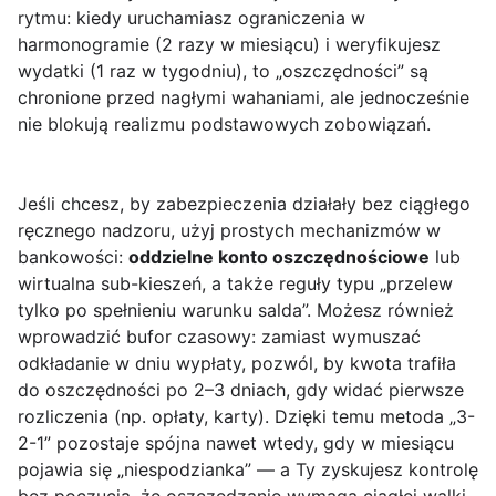
rytmu: kiedy uruchamiasz ograniczenia w
harmonogramie (2 razy w miesiącu) i weryfikujesz
wydatki (1 raz w tygodniu), to „oszczędności” są
chronione przed nagłymi wahaniami, ale jednocześnie
nie blokują realizmu podstawowych zobowiązań.
Jeśli chcesz, by zabezpieczenia działały bez ciągłego
ręcznego nadzoru, użyj prostych mechanizmów w
bankowości:
oddzielne konto oszczędnościowe
lub
wirtualna sub-kieszeń, a także reguły typu „przelew
tylko po spełnieniu warunku salda”. Możesz również
wprowadzić bufor czasowy: zamiast wymuszać
odkładanie w dniu wypłaty, pozwól, by kwota trafiła
do oszczędności po 2–3 dniach, gdy widać pierwsze
rozliczenia (np. opłaty, karty). Dzięki temu metoda „3-
2-1” pozostaje spójna nawet wtedy, gdy w miesiącu
pojawia się „niespodzianka” — a Ty zyskujesz kontrolę