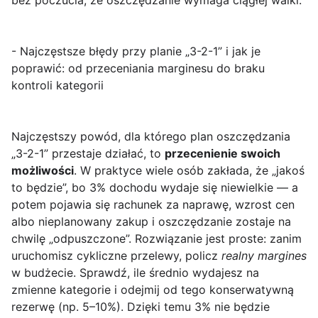
bez poczucia, że oszczędzanie wymaga ciągłej walki.
- Najczęstsze błędy przy planie „3-2-1” i jak je
poprawić: od przeceniania marginesu do braku
kontroli kategorii
Najczęstszy powód, dla którego plan oszczędzania
„3-2-1” przestaje działać, to
przecenienie swoich
możliwości
. W praktyce wiele osób zakłada, że „jakoś
to będzie”, bo 3% dochodu wydaje się niewielkie — a
potem pojawia się rachunek za naprawę, wzrost cen
albo nieplanowany zakup i oszczędzanie zostaje na
chwilę „odpuszczone”. Rozwiązanie jest proste: zanim
uruchomisz cykliczne przelewy, policz
realny margines
w budżecie. Sprawdź, ile średnio wydajesz na
zmienne kategorie i odejmij od tego konserwatywną
rezerwę (np. 5–10%). Dzięki temu 3% nie będzie