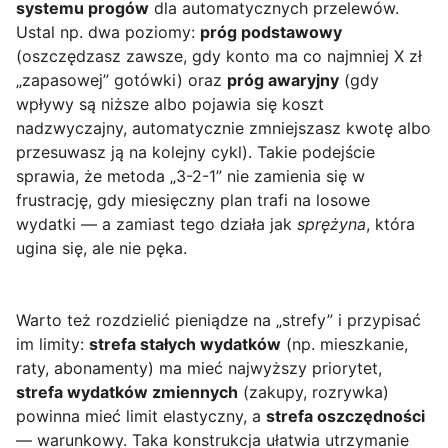
systemu progów
dla automatycznych przelewów.
Ustal np. dwa poziomy:
próg podstawowy
(oszczędzasz zawsze, gdy konto ma co najmniej X zł
„zapasowej” gotówki) oraz
próg awaryjny
(gdy
wpływy są niższe albo pojawia się koszt
nadzwyczajny, automatycznie zmniejszasz kwotę albo
przesuwasz ją na kolejny cykl). Takie podejście
sprawia, że metoda „3-2-1” nie zamienia się w
frustrację, gdy miesięczny plan trafi na losowe
wydatki — a zamiast tego działa jak
sprężyna
, która
ugina się, ale nie pęka.
Warto też rozdzielić pieniądze na „strefy” i przypisać
im limity:
strefa stałych wydatków
(np. mieszkanie,
raty, abonamenty) ma mieć najwyższy priorytet,
strefa wydatków zmiennych
(zakupy, rozrywka)
powinna mieć limit elastyczny, a
strefa oszczędności
— warunkowy. Taka konstrukcja ułatwia utrzymanie