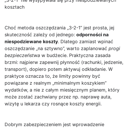
„3-2-1” nie wysypywała się przy niespodziewanych
kosztach
Choć metoda oszczędzania „3-2-1” jest prosta, jej
skuteczność zależy od jednego:
odporności na
niespodziewane koszty
. Dlatego zamiast wpinać
oszczędzanie „na sztywno”, warto zaplanować
progi
bezpieczeństwa
w budżecie. Praktyczna zasada
brzmi: najpierw zapewnij płynność (rachunki, jedzenie,
transport), dopiero potem aktywuj odkładanie. W
praktyce oznacza to, że limity powinny być
powiązane z realnym „minimalnym koszykiem”
wydatków, a nie z całym miesięcznym planem, który
może zostać zachwiany przez np. naprawę auta,
wizytę u lekarza czy rosnące koszty energii.
Dobrym zabezpieczeniem jest wprowadzenie