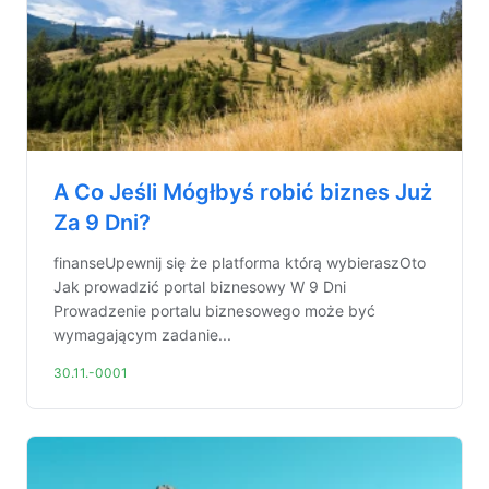
A Co Jeśli Mógłbyś robić biznes Już
Za 9 Dni?
finanseUpewnij się że platforma którą wybieraszOto
Jak prowadzić portal biznesowy W 9 Dni
Prowadzenie portalu biznesowego może być
wymagającym zadanie...
30.11.-0001