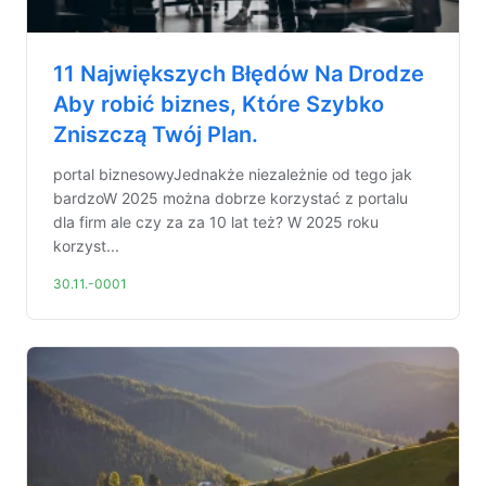
11 Największych Błędów Na Drodze
Aby robić biznes, Które Szybko
Zniszczą Twój Plan.
portal biznesowyJednakże niezależnie od tego jak
bardzoW 2025 można dobrze korzystać z portalu
dla firm ale czy za za 10 lat też? W 2025 roku
korzyst...
30.11.-0001