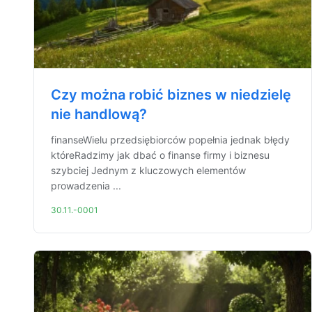
Czy można robić biznes w niedzielę
nie handlową?
finanseWielu przedsiębiorców popełnia jednak błędy
któreRadzimy jak dbać o finanse firmy i biznesu
szybciej Jednym z kluczowych elementów
prowadzenia ...
30.11.-0001